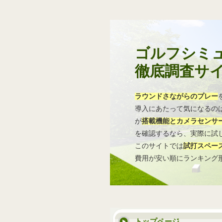
ゴルフシミ
徹底調査サ
ラウンドさながらのプレー
導入にあたって気になるの
が
搭載機能とカメラセンサ
を確認するなら、実際に試
このサイトでは
試打スペー
費用が安い順にランキング
トップページ