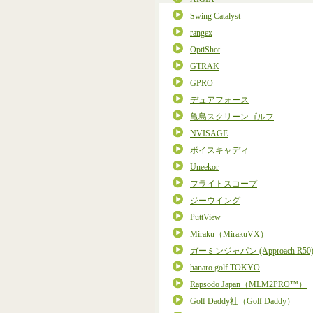
Swing Catalyst
rangex
OptiShot
GTRAK
GPRO
デュアフォース
亀島スクリーンゴルフ
NVISAGE
ボイスキャディ
Uneekor
フライトスコープ
ジーウイング
PuttView
Miraku（MirakuVX）
ガーミンジャパン (Approach R50
hanaro golf TOKYO
Rapsodo Japan（MLM2PRO™）
Golf Daddy社（Golf Daddy）