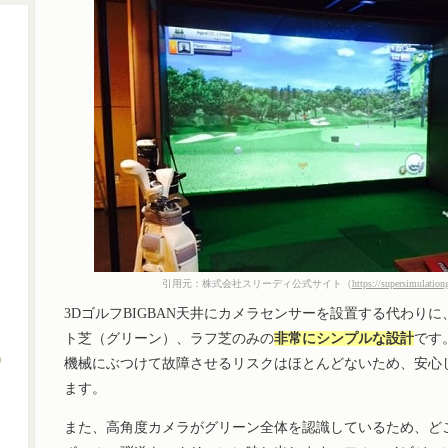
引用元：株式会社スリーディ公式サイト（
https://supersimulation
3DゴルフBIGBAN天井にカメラセンサーを設置する代わり
ト芝（グリーン）、ラフ芝のみの
非常にシンプルな設計
です
)
機械にぶつけて故障させるリスクはほとんどないため、安心
ます。
また、高角度カメラがグリーン全体を認識しているため、ど