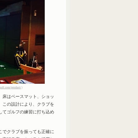
golf.com/product/
）
に、床はベースマット、ショッ
。この設計により、クラブを
してゴルフの練習に打ち込め
こでクラブを振っても正確に