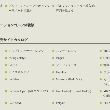
試
ゴルフシミュレーターはアフタ
ゴルフシミュレーター導入前に
ーサポートで選ぶ
評判を見よう
ーションゴルフ体験談
売サイトカタログ
トップトレーサー・レンジ
スマートレンジ
TruG
Swing Catalyst
rangex
OptiS
GPRO
デュアフォース
亀島
ボイスキャディ
Uneekor
フラ
PuttView
Miraku（MirakuVX）
ガーミ
R50)
Rapsodo Japan（MLM2PRO™）
Golf Daddy社（Golf Daddy）
MK
Gol
GC QUAD
Phigolf
Full 