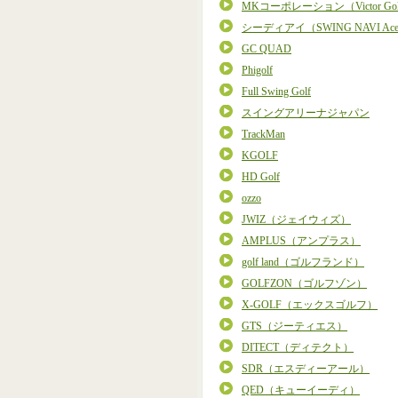
MKコーポレーション（Victor Go
シーディアイ（SWING NAVI Ac
GC QUAD
Phigolf
Full Swing Golf
スイングアリーナジャパン
TrackMan
KGOLF
HD Golf
ozzo
JWIZ（ジェイウィズ）
AMPLUS（アンプラス）
golf land（ゴルフランド）
GOLFZON（ゴルフゾン）
X-GOLF（エックスゴルフ）
GTS（ジーティエス）
DITECT（ディテクト）
SDR（エスディーアール）
QED（キューイーディ）