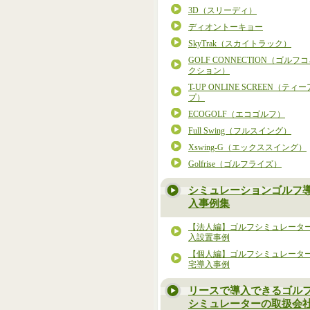
3D（スリーディ）
ディオントーキョー
SkyTrak（スカイトラック）
GOLF CONNECTION（ゴルフ
クション）
T-UP ONLINE SCREEN（ティ
プ）
ECOGOLF（エコゴルフ）
Full Swing（フルスイング）
Xswing-G（エックススイング）
Golfrise（ゴルフライズ）
シミュレーションゴルフ
入事例集
【法人編】ゴルフシミュレータ
入設置事例
【個人編】ゴルフシミュレータ
宅導入事例
リースで導入できるゴル
シミュレーターの取扱会