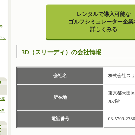
レンタルで導入可能な
ゴルフシミュレーター企業
コネ
詳しくみる
ーアッ
3D（スリーディ）の会社情報
会社名
株式会社ス
導
東京都大田区山
所在地
ー導
ル7階
ー自
電話番号
03-5709-238
フ
社