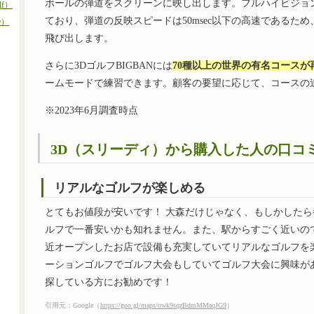
ボールの弾道をスクリーンに映し出します。フルハイビジョ
lf）
ており、弾道の反映スピードは50msec以下の高速であるた
e）
飛び出します。
さらに3DゴルフBIGBANには
70種以上の世界の有名コースが
ームモードで練習できます。顧客の要望に応じて、コースの
※2023年6月調査時点
3D（スリーディ）から購入した人の口コ
リアルなゴルフが楽しめる
とてもお値段が安いです！ 大森だけじゃなく、もしかした
ルフで一番安いかも知れません。また、駅からすごく近いの
近オープンしたお店で設備も充実していてリアルなゴルフを
ーションゴルフでゴルフ大会もしていてゴルフ大会に興味が
探している方にお勧めです！
引用元：Google（
https://goo.gl/maps/owk9sqzBdmMMaqJG9
）